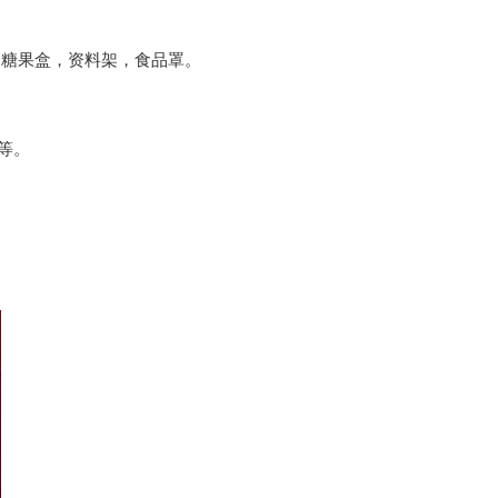
，糖果盒，资料架，食品罩。
等。
。