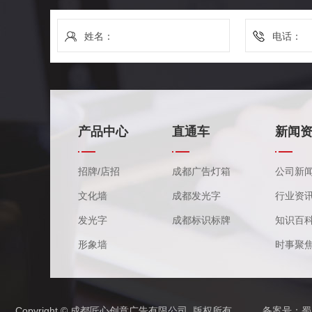
产品中心
直通车
新闻
招牌/店招
成都广告灯箱
公司新
文化墙
成都发光字
行业资
发光字
成都标识标牌
知识百
形象墙
时事聚
Copyright © 成都匠心创意广告有限公司 版权所有
备案号：
蜀