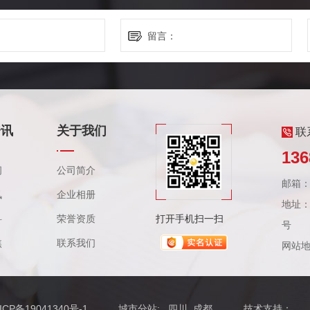
资讯
关于我们
联
136
闻
公司简介
邮箱：3
讯
企业相册
地址：
科
荣誉资质
打开手机扫一扫
号
焦
联系我们
网站
ICP备19041340号-1
城市分站
:
四川
成都
技术支持：