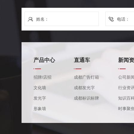
产品中心
直通车
新闻
招牌/店招
成都广告灯箱
公司新
文化墙
成都发光字
行业资
发光字
成都标识标牌
知识百
形象墙
时事聚